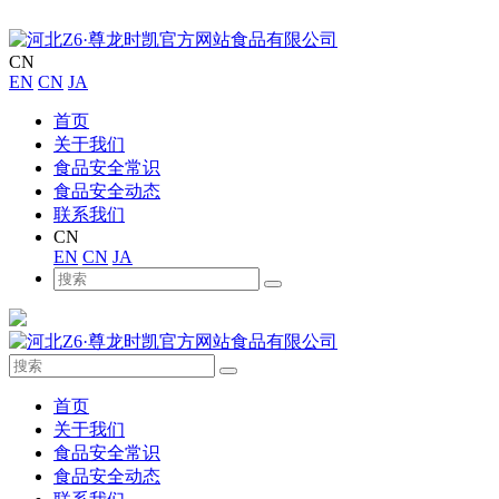
CN
EN
CN
JA
首页
关于我们
食品安全常识
食品安全动态
联系我们
CN
EN
CN
JA
首页
关于我们
食品安全常识
食品安全动态