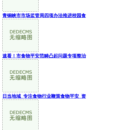
青铜峡市市场监管局四项办法推进校园食
速看！市食物平安范畴凸起问题专项整治
日当地域_专注食物行业鞭策食物平安_资