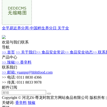
全平易近养分周·中国粹生养分日 关于全
欢迎与我们联系
导航
>> 首页
>> 关于我们
>> 食品安全常识
>> 食品安全动态
>> 联
产品中心
>> 辣椒
>> 香辛料
联系我们
>> 邮箱: yuanpq@hbhtfood.com
>> 电话: 0311 8830 4366
>> 传真: 0311 8833 9978
邮件订阅
Copyright © 河北Z6·尊龙时凯官方网站食品有限公司 版权所有 
关键词:
香辛料
辣椒