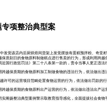
题专项整治典型案
抄中发觉该店内后厨烘焙间货架上发觉摆放有蛋糕预拌粉、奇亚籽
越保质刻日的食物原料制做糕点进行售卖的行为，形成利用跨越
易近国行政惩罚法》第二十八条第一款的，责令当事人更正违法
利用跨越保质期的食物原料加工制做食物的违法行为，依法做出违
跨越许可的运营项目范畴处置食物运营的行为，依法做出罚款的
利用跨越保质期的食物原料出产运营的行为，依法做出违法出产运
实阐扬整治典型案例警示取教育指导感化，全面提拔社会食物平