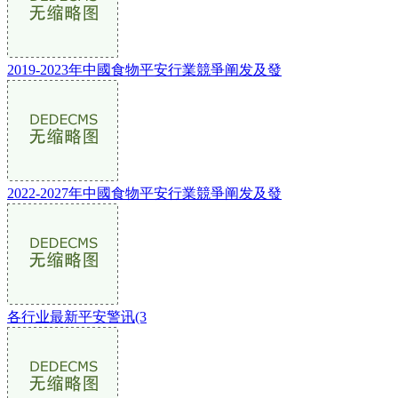
2019-2023年中國食物平安行業競爭阐发及發
2022-2027年中國食物平安行業競爭阐发及發
各行业最新平安警讯(3