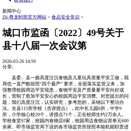
联系我们
新闻中心
Z6·尊龙时凯官方网站
>
食品安全常识
>
城口市监函〔2022〕49号关于
县十八届一次会议第
2026-03-26 14:59
分享:
县委、县一曲高度注沉食物及儿童玩具质量平安工做，我
局也一直严酷按照“四个最严” 要求，全面落实监管义务，加
强整理校园周边平安现患，食物平安及产质量量平安向好成
长，营制了愈加平安安心的校园周边平安消费。对您提出的问
题，我们高度注沉，认实研究，参考您的，采纳以下整治办
法。全县115所学校（含讲授点），此中长儿园6所，中学9
所，小学核心校29个，讲授点71个，正在校师生约2万余人。
学校食堂97家，校园内食物店8家，校园周边食物运营单元600
余家。即市场监管局下设的各市场监管所按照本能机能职责进