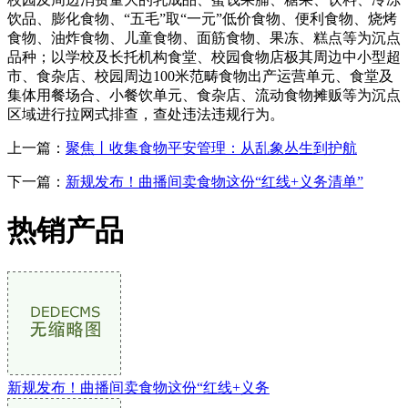
饮品、膨化食物、“五毛”取“一元”低价食物、便利食物、烧烤
食物、油炸食物、儿童食物、面筋食物、果冻、糕点等为沉点
品种；以学校及长托机构食堂、校园食物店极其周边中小型超
市、食杂店、校园周边100米范畴食物出产运营单元、食堂及
集体用餐场合、小餐饮单元、食杂店、流动食物摊贩等为沉点
区域进行拉网式排查，查处违法违规行为。
上一篇：
聚焦丨收集食物平安管理：从乱象丛生到护航
下一篇：
新规发布！曲播间卖食物这份“红线+义务清单”
热销产品
新规发布！曲播间卖食物这份“红线+义务