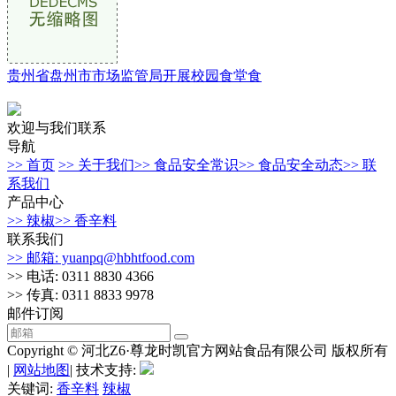
贵州省盘州市市场监管局开展校园食堂食
欢迎与我们联系
导航
>> 首页
>> 关于我们
>> 食品安全常识
>> 食品安全动态
>> 联
系我们
产品中心
>> 辣椒
>> 香辛料
联系我们
>> 邮箱: yuanpq@hbhtfood.com
>> 电话: 0311 8830 4366
>> 传真: 0311 8833 9978
邮件订阅
Copyright © 河北Z6·尊龙时凯官方网站食品有限公司 版权所有
|
网站地图
| 技术支持:
关键词:
香辛料
辣椒