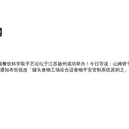
网
届餐饮科学取手艺论坛于江苏扬州成功举办！今日导读：山姆饼
地域通知布告批改「罐头食物工场应合适食物平安管制系统原则之