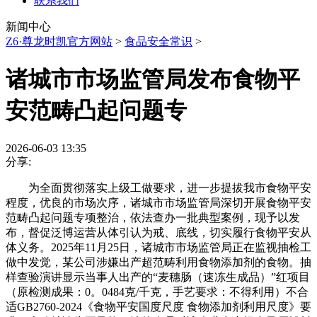
联系我们
新闻中心
Z6·尊龙时凯官方网站
>
食品安全常识
>
诸城市市场监管局发布食物平
安范畴凸起问题专
2026-06-03 13:35
分享:
为全面贯彻落实上级工做要求，进一步提拔我市食物平安
程度，优良的市场次序，诸城市市场监管局深切开展食物平安
范畴凸起问题专项整治，依法查办一批典型案例，现予以发
布，督促泛博运营从体引认为戒、底线，切实履行食物平安从
体义务。2025年11月25日，诸城市市场监管局正在监视抽检工
做中发觉，某公司涉嫌出产超范畴利用食物添加剂的食物。抽
样查验演讲显示当事人出产的“麦穗肠（速冻生成品）”红项目
（原检测成果：0。0484克/千克，手艺要求：不得利用）不合
适GB2760-2024《食物平安国度尺度 食物添加剂利用尺度》要