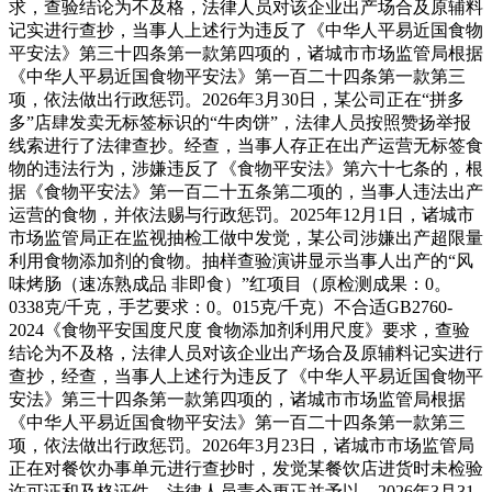
求，查验结论为不及格，法律人员对该企业出产场合及原辅料
记实进行查抄，当事人上述行为违反了《中华人平易近国食物
平安法》第三十四条第一款第四项的，诸城市市场监管局根据
《中华人平易近国食物平安法》第一百二十四条第一款第三
项，依法做出行政惩罚。2026年3月30日，某公司正在“拼多
多”店肆发卖无标签标识的“牛肉饼”，法律人员按照赞扬举报
线索进行了法律查抄。经查，当事人存正在出产运营无标签食
物的违法行为，涉嫌违反了《食物平安法》第六十七条的，根
据《食物平安法》第一百二十五条第二项的，当事人违法出产
运营的食物，并依法赐与行政惩罚。2025年12月1日，诸城市
市场监管局正在监视抽检工做中发觉，某公司涉嫌出产超限量
利用食物添加剂的食物。抽样查验演讲显示当事人出产的“风
味烤肠（速冻熟成品 非即食）”红项目（原检测成果：0。
0338克/千克，手艺要求：0。015克/千克）不合适GB2760-
2024《食物平安国度尺度 食物添加剂利用尺度》要求，查验
结论为不及格，法律人员对该企业出产场合及原辅料记实进行
查抄，经查，当事人上述行为违反了《中华人平易近国食物平
安法》第三十四条第一款第四项的，诸城市市场监管局根据
《中华人平易近国食物平安法》第一百二十四条第一款第三
项，依法做出行政惩罚。2026年3月23日，诸城市市场监管局
正在对餐饮办事单元进行查抄时，发觉某餐饮店进货时未检验
许可证和及格证件，法律人员责令更正并予以。2026年3月31