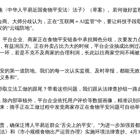
施〈中华人平易近国食物平安法〉法子》（草案）。若何做好监
商。大师分歧认为，正在“互联网＋AI监管”中，要让科技手
的“云端防地”。
台企业、商家正在食物平安链条中承担脚色分歧，次要发力点
要，有益润压力。正在外卖占比力大的时候，平台企业抽成比例过
要一环，若是不克不及商家的合理利润，长此以往商家空间不竭
的第一道防地。我们的每一次认实监视、及时举报，都能无效
义务和”。
取立法工做的跟尾？带着这些问题，我们跟从法律查抄组一路
内部审核外，平台企业依托用户评价等数据画像，精准识别问
中来：骑手正在工做过程中发觉商家存正在食物平安问题可自动
确保泛博人平易近群众‘舌尖上的平安’。”为进一步加强首都
平安法》和《市小规模食物出产运营办理》实施环境法律查抄。4月