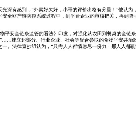
深有感到，“外卖好欠好，小哥的评价出格有分量！”他认为，
平安全财产链防控系统过程中，到平台企业的审核把关，再到骑
物平安全链条监管的看法》印发，对强化从农田到餐桌的全链条
”……建立起部分、行业企业、社会等配合参取的食物平安共治款
之一。法律查抄组认为，“只需人人都情愿尽一份力，那人人都能