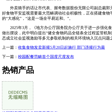
外卖骑手的话让市代表、握奇数据股份无限公司副总裁郭天光
好食物平安监视需要最大范畴调动社会积极性，正在搭建食物
的“大感化”，“这是一场全平易近和。”。
2025年3月，《地方办公厅国务院办公厅关于进一步强化食
做出摆设，此中明白提出“健全食物药品全链条全过程监管机制
态成立社会监视激励等多元参取机制的相关环境纳入沉点问题
上一篇：
收集食物发卖新规5月20日起施行 部门违规行为最
下一篇：
校园配餐范畴首个国度尺度发布
热销产品