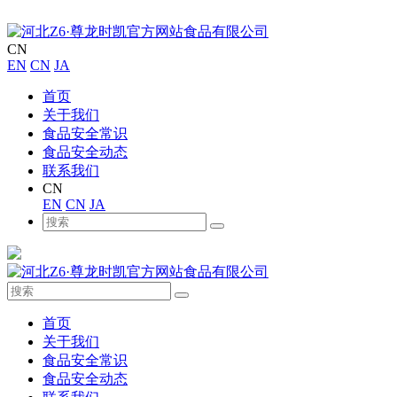
CN
EN
CN
JA
首页
关于我们
食品安全常识
食品安全动态
联系我们
CN
EN
CN
JA
首页
关于我们
食品安全常识
食品安全动态