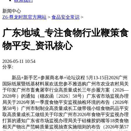
联系我们
新闻中心
Z6·尊龙时凯官方网站
>
食品安全常识
>
广东地域_专注食物行业鞭策食
物平安_资讯核心
2026-05-11 10:54
分享:
新品+新手艺+参展商名单+论坛议程 5月13-15日2026广州
国际纸展暨纸基材料展欢送您参不雅选购广州市农业农村局关
于印发广州市畜禽屠宰行业高质量成长三年步履方案（2026—
2028年）的通知（穗农函〔2026〕58号）广东省市场监视办理
局关于2026年第一季度食物平安监视抽检环境的布告（2026年
第58号）广州市制制业高质量成长工做带领小组食物药品平安
取高质量成长工做组关于印发广州市2026年食物平安监视办理
打算的通知广东省市场监视办理局关于硅橡胶奶嘴等18类食物
相关产物出产范畴质量监视抽查实施细则的布告（2026年第57