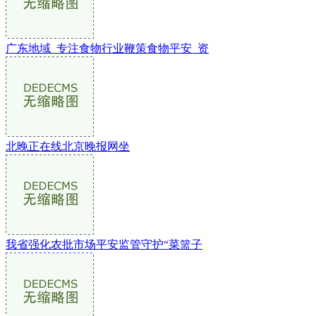
广东地域_专注食物行业鞭策食物平安_资
北晚正在线北京晚报网坐
我省强化农批市场平安监管守护“菜篮子