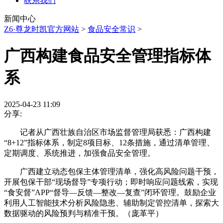
联系我们
新闻中心
Z6·尊龙时凯官方网站
>
食品安全常识
>
广西构建食品安全管理指标体
系
2025-04-23 11:09
分享:
记者从广西壮族自治区市场监督管理局获悉：广西构建
“8+12”指标体系，制定8项目标、12条措施，通过清单管理、
定期调度、系统推进，加强食品安全管理。
广西建立动态包保主体管理清单，强化高风险问题干预，
开展包保干部“现场督导”专项行动；即时响应问题线索，实现
“食安督”APP“督导—反馈—整改—复查”闭环管理。鼓励企业
利用人工智能技术分析风险隐患、辅助制定管控清单，探索大
数据驱动的风险预判与精准干预。（庞革平）