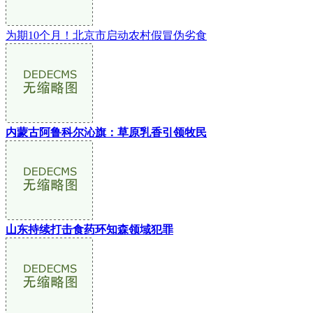
为期10个月！北京市启动农村假冒伪劣食
内蒙古阿鲁科尔沁旗：草原乳香引领牧民
山东持续打击食药环知森领域犯罪