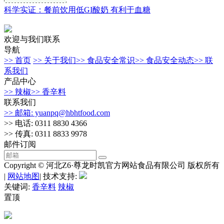
科学实证：餐前饮用低GI酸奶 有利于血糖
欢迎与我们联系
导航
>> 首页
>> 关于我们
>> 食品安全常识
>> 食品安全动态
>> 联
系我们
产品中心
>> 辣椒
>> 香辛料
联系我们
>> 邮箱: yuanpq@hbhtfood.com
>> 电话: 0311 8830 4366
>> 传真: 0311 8833 9978
邮件订阅
Copyright © 河北Z6·尊龙时凯官方网站食品有限公司 版权所有
|
网站地图
| 技术支持:
关键词:
香辛料
辣椒
置顶