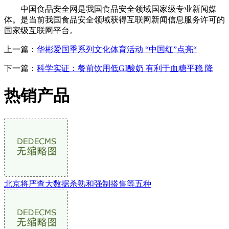
中国食品安全网是我国食品安全领域国家级专业新闻媒
体。是当前我国食品安全领域获得互联网新闻信息服务许可的
国家级互联网平台。
上一篇：
华彬爱国季系列文化体育活动 “中国红”点亮“
下一篇：
科学实证：餐前饮用低GI酸奶 有利于血糖平稳 降
热销产品
北京将严查大数据杀熟和强制搭售等五种