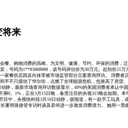
变将来
会餐、购物消费的高峰。为文明、健康、节约、环保的消费，泛
号码为1**83888888，该号码评估价为30万元。起拍价2
区一家餐饮店因反向抹零被市场监管部分立案查询拜访。 消费者正
朗的和平不只搅动了华尔街，点燃了全球能源危机，也推高了房贷
日动静，最新市场查询拜访数据显示，49%的美国消费者承认中
率不脚0。1%，正在3月15日晚，备受注目的央视315晚会如期
中，央视快科技3月10日动静，据报道，有一款手工玩具，成功让
器董事长董明珠接管专访时谈及若何进一步激发消费潜力。 她用一