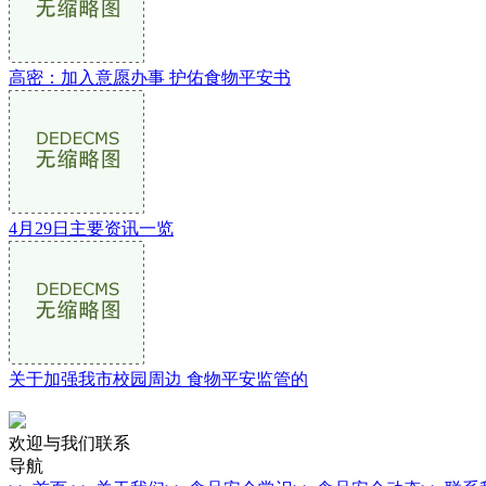
高密：加入意愿办事 护佑食物平安书
4月29日主要资讯一览
关于加强我市校园周边 食物平安监管的
欢迎与我们联系
导航