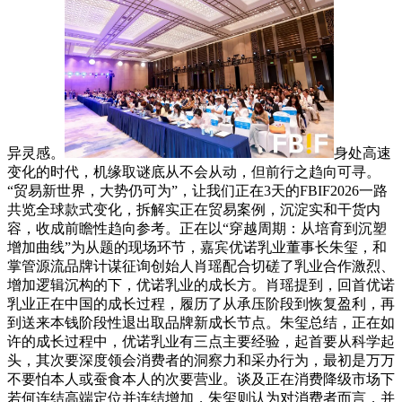
异灵感。
身处高速
变化的时代，机缘取谜底从不会从动，但前行之趋向可寻。
“贸易新世界，大势仍可为”，让我们正在3天的FBIF2026一路
共览全球款式变化，拆解实正在贸易案例，沉淀实和干货内
容，收成前瞻性趋向参考。正在以“穿越周期：从培育到沉塑
增加曲线”为从题的现场环节，嘉宾优诺乳业董事长朱玺，和
掌管源流品牌计谋征询创始人肖瑶配合切磋了乳业合作激烈、
增加逻辑沉构的下，优诺乳业的成长方。肖瑶提到，回首优诺
乳业正在中国的成长过程，履历了从承压阶段到恢复盈利，再
到送来本钱阶段性退出取品牌新成长节点。朱玺总结，正在如
许的成长过程中，优诺乳业有三点主要经验，起首要从科学起
头，其次要深度领会消费者的洞察力和采办行为，最初是万万
不要怕本人或蚕食本人的次要营业。谈及正在消费降级市场下
若何连结高端定位并连结增加，朱玺则认为对消费者而言，并