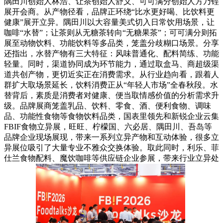
隅田川创始人林浩、让茶创始人舒义、可可满分创始人方乃锃
展开会商。从产物径看，品牌正环绕“比水更好喝、比饮料更
健康”展开立异。隅田川以大容量美式切入日常饮用场景，让
咖啡“水替”；让茶则从无糖茶转向“无糖果茶”；可可满分则拓
展至动物饮料、功能饮料等多品类，笼盖分歧糊口场景。分享
还指出，水替产物有三大特征：风味普通化、配料简练、功能
轻量。同时，渠道协同成为环节能力，通过取盒马、商超级渠
道共创产物，更切近实正在消费需求。从行业趋向看，跟着人
群扩大取场景延长，饮料消费正从“年轻人市场”全春秋段。水
替背后，素质是消费者对健康、便当取情感价值的分析需求升
级。品牌展商笼盖乳品、饮料、零食、酒、便利食物、调味
品、功能性食物等食物饮料品类，国表里领先和新锐企业云集
FBIF食物立异展，旺旺、柠檬国、六必居、隅田川、吾岛等
品牌企业现场展现，带来一系列立异产物和互动体验，很多立
异展位吸引了大量专业不雅众交换体验。取此同时，利乐、菲
仕兰食物配料、魔饮咖啡等供应链企业参展，带来行业立异处