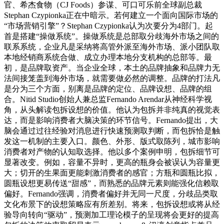
官、希杰食物（CJ Foods）参谋、可口可乐前全球副总裁
Stephan Czypionka正在中暗示。若何建立一个面向国际市场的
“市场营销引擎”？Stephan Czypionka认为次要分为4部门。起
首是搭建“操做系统”。操做系统是总部取分歧海外市场之间的
联系系统，企业凡是采纳将高管外派至海外市场、派小团队取
本地经销商系统合做、成立办理本地分支机构的总部等。最
初，是品牌取资产。当企业全球，本土的品牌抽象和品牌力无
法间接笼盖到海外市场，就需要做必然的调整。品牌的打法凡
是分为三个方面，别离是品牌的定位、品牌设想、品牌的组
合。Nitid Studio创始人兼总监Fernando Arendar从神经科学视
角，从头解读包拆设想的价值。他认为包拆并非纯真的视觉表
达，而是影响消费者大脑决策的环节信号。Fernando提出，大
脑会通过过往经验对消息进行快速预测取判断，而包拆恰是触
发这一机制的主要入口。颜色、外形、版式取陈列，城市影响
消费者对产物的认知取选择。他以多个案例申明，包拆细节可
显著改变。例如，容量不异时，更高的瓶身会被误认为容量更
大；切开的生果面更能刺激消费者的感官；方瓶和圆瓶比拟，
圆瓶设想更易传送“甜感”，而熟悉的品牌元素则能强化信赖取
偏好。Fernando强调，消费者偏好并无同一尺度，分歧品类取
文化布景下的设想策略应有所差别。将来，包拆设想或将从经
验导向转向“驱动”，预测加工理论模子的呈现将会更好的提高