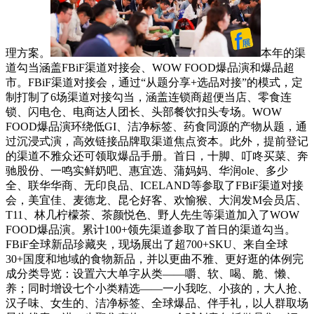
理方案。
本年的渠
道勾当涵盖FBiF渠道对接会、WOW FOOD爆品演和爆品超
市。FBiF渠道对接会，通过“从题分享+选品对接”的模式，定
制打制了6场渠道对接勾当，涵盖连锁商超便当店、零食连
锁、闪电仓、电商达人团长、头部餐饮扣头专场。WOW
FOOD爆品演环绕低GI、洁净标签、药食同源的产物从题，通
过沉浸式演，高效链接品牌取渠道焦点资本。此外，提前登记
的渠道不雅众还可领取爆品手册。首日，十脚、叮咚买菜、奔
驰股份、一鸣实鲜奶吧、惠宜选、蒲妈妈、华润ole、多少
全、联华华商、无印良品、ICELAND等参取了FBiF渠道对接
会，美宜佳、麦德龙、昆仑好客、欢愉猴、大润发M会员店、
T11、林几柠檬茶、茶颜悦色、野人先生等渠道加入了WOW
FOOD爆品演。累计100+领先渠道参取了首日的渠道勾当。
FBiF全球新品珍藏夹，现场展出了超700+SKU、来自全球
30+国度和地域的食物新品，并以更曲不雅、更好逛的体例完
成分类导览：设置六大单字从类——嚼、软、喝、脆、懒、
养；同时增设七个小类精选——一小我吃、小孩的，大人抢、
汉子味、女生的、洁净标签、全球爆品、伴手礼，以人群取场