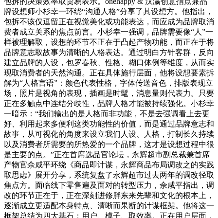
包拆的决策效率取贸易表示。onehappy & 汉瀛创意指点兼品
牌设想师小杉幸一环绕“沟通人格”分享了其设想方。他指出，
包拆不该仅逗留正在视觉美化或功能表达，而应成为品牌取消
费者成立关系的焦点前言。小杉幸一强调，品牌需要像“人”一
样被理解取，设想的环节不正在于凸起产物功能，而正在于将
品牌意志取故事为清晰的人格表达。通过明白方针客群，反向
建立品牌的人设，包罗春秋、性格、糊口体例等维度，从而实
现取消费者的天然沟通。正在具体施行层面，他将设想要素拆
解为“人格言语”：颜色代表性格，字体传送音色，排版表现立
场，照片是视角的表现，插画是时髦，消息量则代表力。只要
正在多触点中连结分歧性，品牌人格才能被持续强化。小杉幸
一暗示：“我们输出的是人格而非功能，不是去强调看上去更
好、利用起来多便利这类功能性的价值，而是通过品牌意志和
故事，从可视化的角度来设立我们人设、人格，打制长久持续
以及消费者所需要的所热爱的一个品牌，这才是设想过程中很
是主要的点。”正在首席选品官论坛，永辉超市副总裁兼首席
产物官佘咸平环绕《商品即计谋，永辉商品布局调改之的实践
取思虑》展开分享，系统复盘了永辉超市过去两年的调改径取
焦点方。面临线下零售遍及面对的转型压力，佘咸平指出，调
改的环节正在于，正在深刻进修胖东来先辈和文化的根本上，
逐渐成立更适配本身特点、清晰而果断的计谋框架。他将这一
框架总结为四大基石：用户、模子、取效率。正在用户层面，