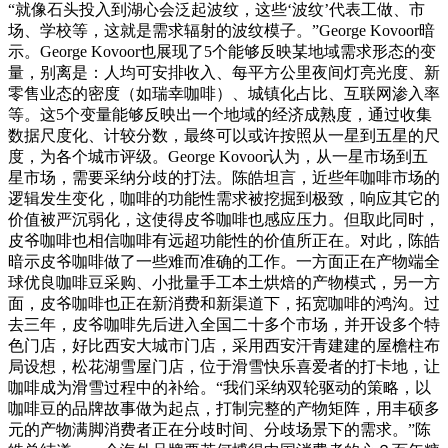
“就像石头投入到湖心会泛起波纹，这些‘波纹’代表工做、市
场、学校等，这就是需求辐射的波纹模子。”George Kovoor暗
示。George Kovoor也展现了5个能够反映某地域需求形态的变
量，别离是：人均可安排收入、每平方公里夜间灯亮光度、新
零售业态的密度（如瑞幸咖啡）、城镇化占比、互联网渗入率
等。这5个变量能够反映出一个地域的经济成熟度，通过收集
数据尺度化、计较分数，最终可以或许按照从一星到五星的尺
度，为各个城市评级。George Kovoor认为，从一星市场到五
星市场，需要采纳分歧的打法。陈皓坦言，近些年咖啡市场的
逻辑发生变化，咖啡的功能性需求被挖掘到极致，响应其它的
价值被严沉弱化，这使得皮爷咖啡也感应压力。但取此同时，
皮爷咖啡也相信咖啡有远超功能性的价值所正在。对此，陈皓
暗示皮爷咖啡做了一些难而准确的工作。一方面正在产物端全
球优良咖啡豆采购、小批量手工本土烘焙的产物模式，另一方
面，皮爷咖啡也正在新消费和新渠道下，拓宽咖啡的鸿沟。过
去三年，皮爷咖啡先后进入全国二十多个市场，并开设多个特
色门店，好比西安大城市门店，采用西安汗青建建的屋檐柱布
局设想，松花湖雪屋门店，位于滑雪快乐喜爱者的打卡地，让
咖啡成为滑雪过程中的补给。“我们采纳双轮驱动的策略，以
咖啡豆的品牌故事做为起点，打制完整的产物矩阵，用丰硕多
元的产物满脚消费者正在分歧时间、分歧场景下的需求。”陈