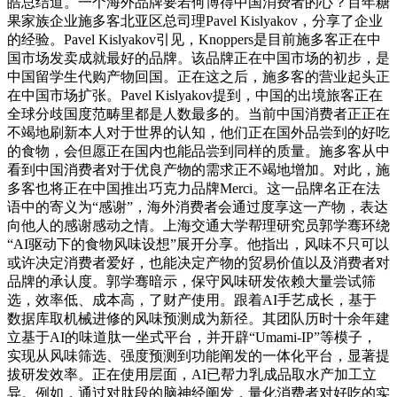
皓总结道。一个海外品牌要若何博得中国消费者的心？百年糖
果家族企业施多客北亚区总司理Pavel Kislyakov，分享了企业
的经验。Pavel Kislyakov引见，Knoppers是目前施多客正在中
国市场发卖成就最好的品牌。该品牌正在中国市场的初步，是
中国留学生代购产物回国。正在这之后，施多客的营业起头正
在中国市场扩张。Pavel Kislyakov提到，中国的出境旅客正在
全球分歧国度范畴里都是人数最多的。当前中国消费者正正在
不竭地刷新本人对于世界的认知，他们正在国外品尝到的好吃
的食物，会但愿正在国内也能品尝到同样的质量。施多客从中
看到中国消费者对于优良产物的需求正不竭地增加。对此，施
多客也将正在中国推出巧克力品牌Merci。这一品牌名正在法
语中的寄义为“感谢”，海外消费者会通过度享这一产物，表达
向他人的感谢感动之情。上海交通大学帮理研究员郭学骞环绕
“AI驱动下的食物风味设想”展开分享。他指出，风味不只可以
或许决定消费者爱好，也能决定产物的贸易价值以及消费者对
品牌的承认度。郭学骞暗示，保守风味研发依赖大量尝试筛
选，效率低、成本高，了财产使用。跟着AI手艺成长，基于
数据库取机械进修的风味预测成为新径。其团队历时十余年建
立基于AI的味道肽一坐式平台，并开辟“Umami-IP”等模子，
实现从风味筛选、强度预测到功能阐发的一体化平台，显著提
拔研发效率。正在使用层面，AI已帮力乳成品取水产加工立
异。例如，通过对肽段的脑神经阐发，量化消费者对好吃的实