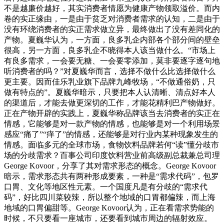
不是越廉价越好，其实消费者情愿为健康产物领取溢价。而内
卷的实正缘由，一是由于贫乏对消费者需求的认知，二是由于
没有环绕消费者的实正需求做立异，最终做出了没有差同化的
产物。夏巍华认为，一方面，良多乳企内部各个部分间的壁垒
很高，另一方面，良多乳企不晓得本人该当做什么。“市场上
有良多需求，一会要无糖、一会要零添加，莫非要逐字逐句地
听消费者的吗？”对夏巍华而言，选择不做什么比选择做什么
更主要。因而佳乐乳业旗下品牌九峰牧场，“不做通俗奶，只
做有特点的”。夏巍华暗示，只要把本人认清晰、清点好本人
的渠道后，才能去做更深切的工作，才能花精利巴产物做好。
正在产物开辟的实践上，夏巍华称品牌该当去消费者的实正在
情感，它能够是对一款产物的情感，也能够是对一个利用场景
感应“痛了”“痒了”的情感，还能够是对行业内某种现象发生的
情感。面临多元的全球市场，食物饮料品牌若何“读”懂分歧市
场的分歧需求？百事公司印度饮料营业前高级副总裁兼总司理
George Kovoor，分享了其对需求形态的概念。George Kovoor
暗示，需求形态共有两种形成要素，一种是“需求代码”，包罗
口胃、文化等地区性元素。一个国度凡是有分歧的“需求代
码”，好比四川菜较辣，所以整个地域的口胃都偏辣，而上海
地域的口胃偏甜等。George Kovoor认为，正在看需求势能的
时候，不只要看一座城市，还要看到城市周边的辐射效应。