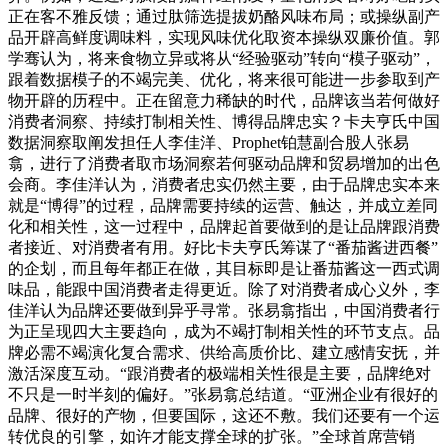
正在客不雅反馈；通过肽筛选提拔奶酪风味布局；或操纵副产
品开辟高鲜度调味料，实现风味优化取资本操纵双廉价值。郭
学骞认为，将来食物立异或将从“经验驱动”转向“模子驱动”，
跟着数据模子的不竭完美、优化，将来很可能进一步参取到产
物开辟的历程中。正在留意力稀缺的时代，品牌该当若何做好
消费者洞察、持续打制相关性、博得品牌忠实？卡夫亨氏中国
数据洞察取阐发担任人李佳洋、Prophet铂慧副合股人张易
翕，进行了消费者取市场洞察若何驱动品牌和贸易增加的出色
会商。李佳洋认为，消费者忠实仍然主要，由于品牌忠实本来
就是“博得”的过程，品牌需要持续的运营、触达，并成立差同
化和相关性，这一过程中，品牌起首要做到的是让品牌跟消费
者接近、对消费者有用。好比卡夫亨氏筹谋了“番茄酱进西餐”
的企划，而且每年都正在做，其目标即是让番茄酱这一西式调
味品，能跟中国消费者走得更近。除了对消费者成心义外，李
佳洋认为品牌还要做到异乎寻常。张易翕指出，中国消费者行
为正呈现四大主要趋向，成为不竭打制相关性的环节支点。品
牌必需不竭演化复合需求、供给高质价比、建立感情安抚，并
激活深度互动。“跟消费者的极端相关性很是主要，品牌绝对
不只是一时半刻的偏好。”张易翕总结道。“亚洲企业有很好的
品牌、很好的产物，但要国际，这还不敷。我们还要有一个运
转优良的引擎，如许才能支撑全球的扩张。”全球首席营销