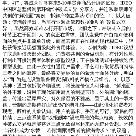
事、好”，将成为叮咚将来5-10年贯穿商品开辟的底座。IDEO
中国区总监傅洵彦环绕“冲破式立异”分享方，并连系取康师傅
共创的“鲜泡面”案例，拆解产物立异从0到1的径。1、以人破
题：傅洵彦指出，当前行业遍及依赖数据驱动的“改良式立
异”，虽然高效却难以打开新市场。比拟之下，冲破式立异的
环节正在于回到“人”的实正在需求。团队发觉中产白领对便利
面的焦点并非简单升级，而是若何正在忙碌的现代糊口中，轻
松获得接近现煮面级此外食用体验。2、以创为桥：IDEO设想
了取康师傅跨部分团队、消费者共创的合做机制，有针对性地
打制出可供消费者体验的原型设想，正在快速测试中持续迭代
原型设想。由此一次性打通用户需求、手艺可行取贸易可持续
三者之间的毗连，最终将立异标的目的聚焦于面体升级，明白
以“面”为焦点设置装备摆设汤取料的产物立异组合。3、以形
具神：通过包拆取产物设想，将笼统价值为可体验。“鲜泡面”
的外不雅，沿用了现代家用厨具的制型言语，外沿圆润的碗
盖，传送出温厚严实、持久保温的不雅感。置于其上的一双木
筷，营制的是期待好面“出锅”的典礼感——由此强化消费者对
现煮、醇鲜的具象认知。用户的需求、手艺的可行、贸易的可
持续，三点连系就是“以报酬本”设想思维的焦点框架。长效的
冲破式立异就是能将这三点无效跟尾起来的系统化设想。环绕
“当饮料成为‘水替’：若何满脚消费者的解渴需求？”的议题，