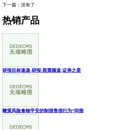
下一篇：没有了
热销产品
研报目标速递-研报-股票频道-证券之星
鞭策风险食物平安的制假售假行为“间接