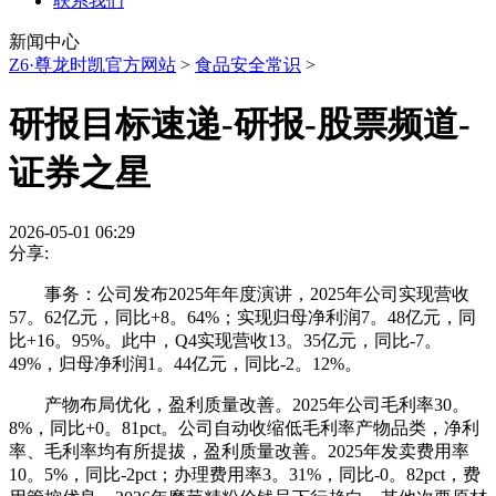
联系我们
新闻中心
Z6·尊龙时凯官方网站
>
食品安全常识
>
研报目标速递-研报-股票频道-
证券之星
2026-05-01 06:29
分享:
事务：公司发布2025年年度演讲，2025年公司实现营收
57。62亿元，同比+8。64%；实现归母净利润7。48亿元，同
比+16。95%。此中，Q4实现营收13。35亿元，同比-7。
49%，归母净利润1。44亿元，同比-2。12%。
产物布局优化，盈利质量改善。2025年公司毛利率30。
8%，同比+0。81pct。公司自动收缩低毛利率产物品类，净利
率、毛利率均有所提拔，盈利质量改善。2025年发卖费用率
10。5%，同比-2pct；办理费用率3。31%，同比-0。82pct，费