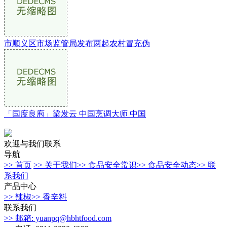
市顺义区市场监管局发布两起农村冒充伪
「国度良庖」梁发云 中国烹调大师 中国
欢迎与我们联系
导航
>> 首页
>> 关于我们
>> 食品安全常识
>> 食品安全动态
>> 联
系我们
产品中心
>> 辣椒
>> 香辛料
联系我们
>> 邮箱: yuanpq@hbhtfood.com