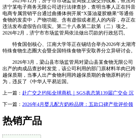
2025年12月，济宁市市场监管局接上级交办线索，依法对
济宁某电子商务无限公司进行法律查抄，查明当事人正在抖音
电商专属营销平台通过曲播体例开展“X藻油凝胶糖果”等通俗
食物的发卖中，产物功能、含有虚假或者惹人的内容，存正在
违法发布虚假告白现实。第二十八条第二款第（二）项之。
2026年2月，济宁市市场监管局依法做出罚款的行政惩罚。
特食国创核心、江南大学等正在锡结合举办2026年太湖湾
特殊食物生态圈大会暨全国特殊食物平安取养分立异研讨会。
2026年3月，梁山县市场监管局对梁山县某食物无限公司
出产的肉成品查抄时发觉，该公司利用的部门原材料羊肉已跨
越保质期，当事人出产食物利用跨越保质期的食物原料的行
为，违反了《中华人平易近国。
上一篇：
赴广交之约拓全球商机｜SGS表态第139届广交会 沉
下一篇：
2026年4月婴儿配方奶粉品牌：五款口碑产批评价领
热销产品