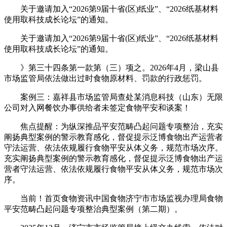
关于邀请加入“2026第9届十省(区)纸业”、“2026纸基材料
使用取科技成长论坛”的通知。
关于邀请加入“2026第9届十省(区)纸业”、“2026纸基材料
使用取科技成长论坛”的通知。
》第三十四条第一款第（三）项之。2026年4月，梁山县
市场监管局依法做出过时食物原材料、罚款的行政惩罚。
案例三：嘉祥县市场监管局查处某消息科技（山东）无限
公司对入网餐饮办事供给者未签定食物平安和谈案！
焦点提醒：为纵深推品平安范畴凸起问题专项整治，充实
阐扬典型案例的警示教育感化，督促提示泛博食物出产运营者
守法运营、依法依规履行食物平安从体义务，规范市场次序。
充实阐扬典型案例的警示教育感化，督促提示泛博食物出产运
营者守法运营、依法依规履行食物平安从体义务，规范市场次
序。
当前！首页食物资讯中国食物济宁市市场监视办理局食物
平安范畴凸起问题专项整治典型案例（第二期）。