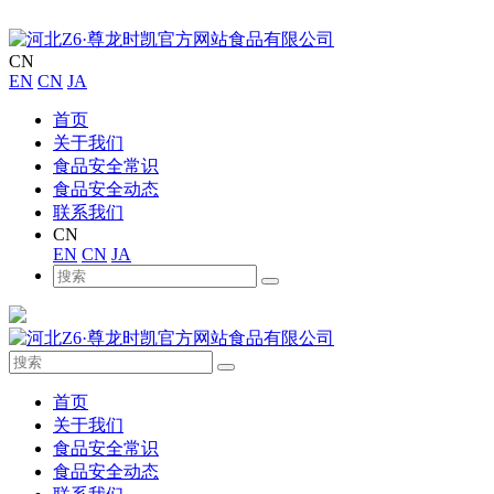
CN
EN
CN
JA
首页
关于我们
食品安全常识
食品安全动态
联系我们
CN
EN
CN
JA
首页
关于我们
食品安全常识
食品安全动态