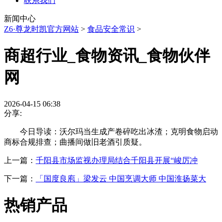
联系我们
新闻中心
Z6·尊龙时凯官方网站
>
食品安全常识
>
商超行业_食物资讯_食物伙伴
网
2026-04-15 06:38
分享:
今日导读：沃尔玛当生成产卷碎吃出冰渣；克明食物启动
商标合规排查；曲播间做旧老酒引质疑。
上一篇：
千阳县市场监视办理局结合千阳县开展“峻厉冲
下一篇：
「国度良庖」梁发云 中国烹调大师 中国淮扬菜大
热销产品