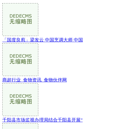
「国度良庖」梁发云 中国烹调大师 中国
商超行业_食物资讯_食物伙伴网
千阳县市场监视办理局结合千阳县开展“