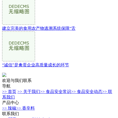
建立完美的食用农产物逃溯系统保障“舌
“诚信”是禽蛋企业高质量成长的环节
欢迎与我们联系
导航
>> 首页
>> 关于我们
>> 食品安全常识
>> 食品安全动态
>> 联
系我们
产品中心
>> 辣椒
>> 香辛料
联系我们