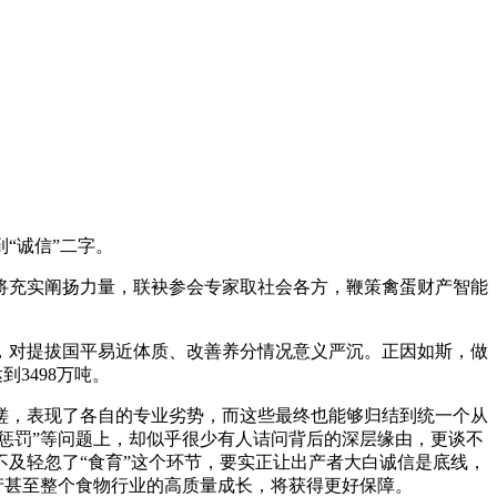
“诚信”二字。
充实阐扬力量，联袂参会专家取社会各方，鞭策禽蛋财产智能
对提拔国平易近体质、改善养分情况意义严沉。正因如斯，做
3498万吨。
，表现了各自的专业劣势，而这些最终也能够归结到统一个从
惩罚”等问题上，却似乎很少有人诘问背后的深层缘由，更谈不
及轻忽了“食育”这个环节，要实正让出产者大白诚信是底线，
产甚至整个食物行业的高质量成长，将获得更好保障。