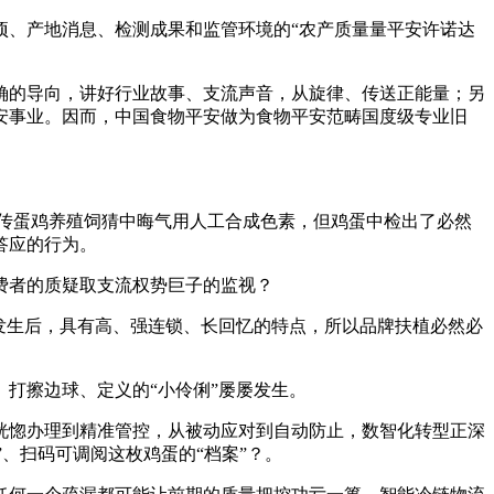
、产地消息、检测成果和监管环境的“农产质量量平安许诺达
的导向，讲好行业故事、支流声音，从旋律、传送正能量；另
安事业。因而，中国食物平安做为食物平安范畴国度级专业旧
！
宣传蛋鸡养殖饲猜中晦气用人工合成色素，但鸡蛋中检出了必然
答应的行为。
费者的质疑取支流权势巨子的监视？
发生后，具有高、强连锁、长回忆的特点，所以品牌扶植必然必
打擦边球、定义的“小伶俐”屡屡发生。
惚办理到精准管控，从被动应对到自动防止，数智化转型正深
”、扫码可调阅这枚鸡蛋的“档案”？。