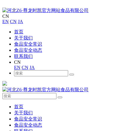
CN
EN
CN
JA
首页
关于我们
食品安全常识
食品安全动态
联系我们
CN
EN
CN
JA
首页
关于我们
食品安全常识
食品安全动态