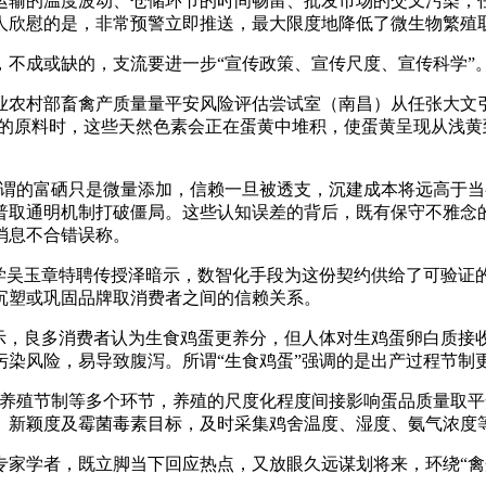
输的温度波动、仓储环节的时间畅留、批发市场的交叉污染，任
人欣慰的是，非常预警立即推送，最大限度地降低了微生物繁殖
成或缺的，支流要进一步“宣传政策、宣传尺度、宣传科学”
农村部畜禽产质量量平安风险评估尝试室（南昌）从任张大文引
素的原料时，这些天然色素会正在蛋黄中堆积，使蛋黄呈现从浅黄
的富硒只是微量添加，信赖一旦被透支，沉建成本将远高于当
普取通明机制打破僵局。这些认知误差的背后，既有保守不雅念的
消息不合错误称。
吴玉章特聘传授泽暗示，数智化手段为这份契约供给了可验证
沉塑或巩固品牌取消费者之间的信赖关系。
良多消费者认为生食鸡蛋更养分，但人体对生鸡蛋卵白质接收率仅
污染风险，易导致腹泻。所谓“生食鸡蛋”强调的是出产过程节制
殖节制等多个环节，养殖的尺度化程度间接影响蛋品质量取平
、新颖度及霉菌毒素目标，及时采集鸡舍温度、湿度、氨气浓度
家学者，既立脚当下回应热点，又放眼久远谋划将来，环绕“禽