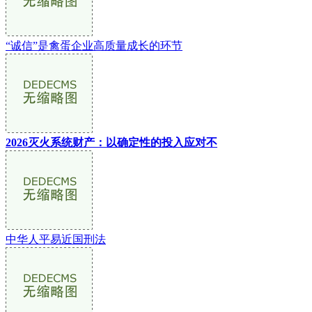
“诚信”是禽蛋企业高质量成长的环节
2026灭火系统财产：以确定性的投入应对不
中华人平易近国刑法